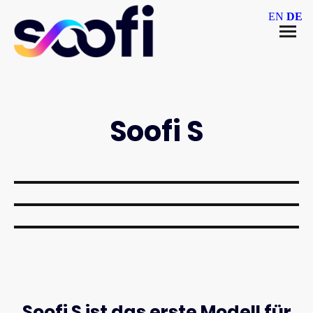
EN
DE
Soofi S
Soofi S ist das erste Modell für